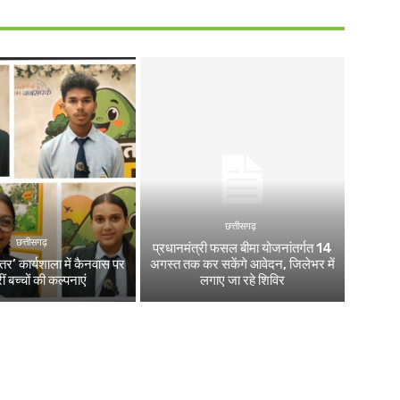
छत्तीसगढ़
छत्तीसगढ़
प्रधानमंत्री फसल बीमा योजनांतर्गत 14
स्तर’ कार्यशाला में कैनवास पर
अगस्त तक कर सकेंगे आवेदन, जिलेभर में
ं बच्चों की कल्पनाएं
लगाए जा रहे शिविर