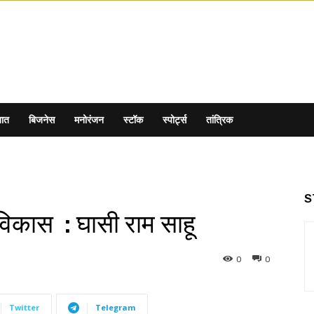
ात
बिजनेस
मनोरंजन
स्टॉक
स्पोर्ट्स
तांत्रिक
S
विकास : घासी राम साहू
0
0
Twitter
Telegram