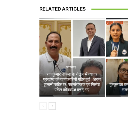
RELATED ARTICLES
छत्तीसगढ़
राजकुमार बाफना के नेतृत्व में व्यापार
प्रकोष्ठ की कार्यकारिणी गठित हुई अरुण
डुलानी सहित छः सहसंयोजक एवं जितेश
मुस्कुराता ब
पटेल कोषाध्यक्ष बनाए गए
उतरी