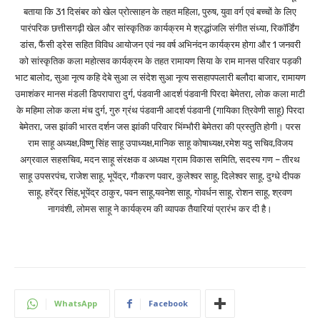
बताया कि 31 दिसंबर को खेल प्रोत्साहन के तहत महिला, पुरुष, युवा वर्ग एवं बच्चों के लिए
पारंपरिक छत्तीसगढ़ी खेल और सांस्कृतिक कार्यक्रम मे श्रद्धांजलि संगीत संध्या, रिकॉर्डिंग
डांस, फैंसी ड्रेस सहित विविध आयोजन एवं नव वर्ष अभिनंदन कार्यक्रम होगा और 1 जनवरी
को सांस्कृतिक कला महोत्सव कार्यक्रम के तहत रामायण सिया के राम मानस परिवार पड़की
भाट बालोद, सुआ नृत्य कहि देबे सुआ ल संदेश सुआ नृत्य ससहापपलारी बलौदा बाजार, रामायण
उमाशंकर मानस मंडली डिपरापारा दुर्ग, पंडवानी आदर्श पंडवानी पिरदा बेमेतरा, लोक कला माटी
के महिमा लोक कला मंच दुर्ग, गुरु ग्रंथ पंडवानी आदर्श पंडवानी (गायिका त्रिवेणी साहू) पिरदा
बेमेतरा, जस झांकी भारत दर्शन जस झांकी परिवार भिंम्भौरी बेमेतरा की प्रस्तुति होगी। परस
राम साहू अध्यक्ष,विष्णु सिंह साहू उपाध्यक्ष,मानिक साहू कोषाध्यक्ष,रमेश यदु सचिव,विजय
अग्रवाल सहसचिव, मदन साहू संरक्षक व अध्यक्ष ग्राम विकास समिति, सदस्य गण – तीरथ
साहू उपसरपंच, राजेश साहू, भूपेंद्र, गौकरण पवार, कुलेश्वर साहू, दिलेश्वर साहू, दुग्धे दीपक
साहू, हरेंद्र सिंह,भूपेंद्र ठाकुर, पवन साहू,यवनेश साहू, गोवर्धन साहू, रोशन साहू, श्रवण
नागवंशी, लोमस साहू ने कार्यक्रम की व्यापक तैयारियां प्रारंभ कर दी है।
WhatsApp
Facebook