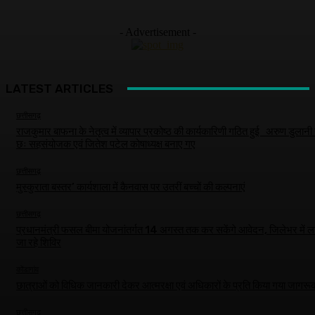
- Advertisement -
LATEST ARTICLES
छत्तीसगढ़
राजकुमार बाफना के नेतृत्व में व्यापार प्रकोष्ठ की कार्यकारिणी गठित हुई अरुण डुलान
छः सहसंयोजक एवं जितेश पटेल कोषाध्यक्ष बनाए गए
छत्तीसगढ़
मुस्कुराता बस्तर’ कार्यशाला में कैनवास पर उतरीं बच्चों की कल्पनाएं
छत्तीसगढ़
प्रधानमंत्री फसल बीमा योजनांतर्गत 14 अगस्त तक कर सकेंगे आवेदन, जिलेभर में ल
जा रहे शिविर
कोंडागांव
छात्राओं को विधिक जानकारी देकर आत्मरक्षा एवं अधिकारों के प्रति किया गया जागरू
छत्तीसगढ़