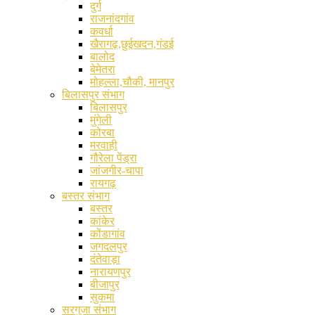
दुर्ग
राजनांदगांव
कवर्धा
खैरागढ़,छुईखदन,गंडई
बालोद
बेमेतरा
मोहल्ला,चौकी, मानपुर
बिलासपुर संभाग
बिलासपुर
मुंगेली
कोरबा
मरवाही
गौरेला पेंड्रा
जांजगीर-चापा
रायगढ़
बस्तर संभाग
बस्तर
कांकेर
कोंडागांव
जगदलपुर
दंतेवाड़ा
नारायणपुर
बीजापुर
सुकमा
सरगुजा संभाग