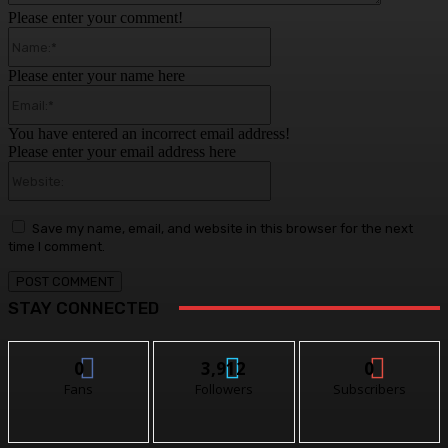
Please enter your comment!
Name:*
Please enter your name here
Email:*
You have entered an incorrect email address!
Please enter your email address here
Website:
Save my name, email, and website in this browser for the next
time I comment.
STAY CONNECTED
0
3,912
0
Fans
Followers
Subscribers