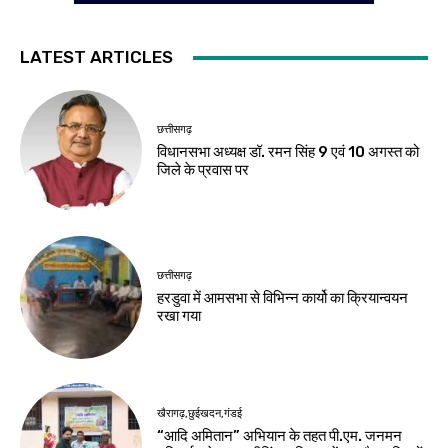
LATEST ARTICLES
छत्तीसगढ़
विधानसभा अध्यक्ष डॉ. रमन सिंह 9 एवं 10 अगस्त को
जिले के प्रवास पर
छत्तीसगढ़
हरडुवा में आमसभा से विभिन्न कार्यो का क्रियान्वयन
रखा गया
खैरागढ़,छुईखदन,गंडई
“आदि अमितान” अभियान के तहत पी.एम. जनमन