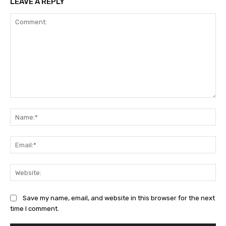
LEAVE A REPLY
Comment:
Na
Ema
Web
Save my name, email, and website in this browser for the next
time I comment.