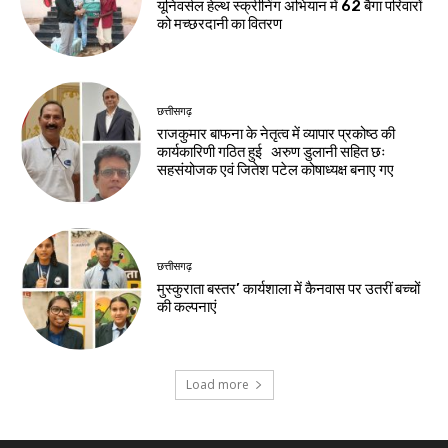
यूनिवर्सल हेल्थ स्क्रीनिंग अभियान में 62 बैगा परिवारों
को मच्छरदानी का वितरण
छत्तीसगढ़
राजकुमार बाफना के नेतृत्व में व्यापार प्रकोष्ठ की
कार्यकारिणी गठित हुई अरुण डुलानी सहित छः
सहसंयोजक एवं जितेश पटेल कोषाध्यक्ष बनाए गए
छत्तीसगढ़
मुस्कुराता बस्तर’ कार्यशाला में कैनवास पर उतरीं बच्चों
की कल्पनाएं
Load more