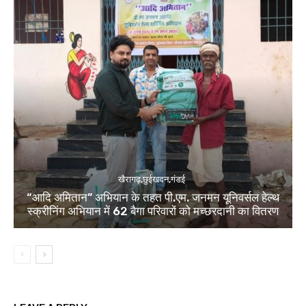
खैरागढ़,छुईखदन,गंडई
“आदि अमितान” अभियान के तहत पी.एम. जनमन यूनिवर्सल हेल्थ
स्क्रीनिंग अभियान में 62 बैगा परिवारों को मच्छरदानी का वितरण