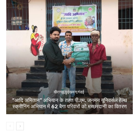
खैरागढ़,छुईखदन,गंडई
“आदि अमितान” अभियान के तहत पी.एम. जनमन यूनिवर्सल हेल्थ
स्क्रीनिंग अभियान में 62 बैगा परिवारों को मच्छरदानी का वितरण