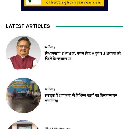
LATEST ARTICLES
छत्तीसगढ़
विधानसभा अध्यक्ष डॉ. रमन सिंह 9 एवं 10 अगस्त को
जिले के प्रवास पर
छत्तीसगढ़
हरडुवा में आमसभा से विभिन्न कार्यो का क्रियान्वयन
रखा गया
खैरागढ़,छुईखदन,गंडई