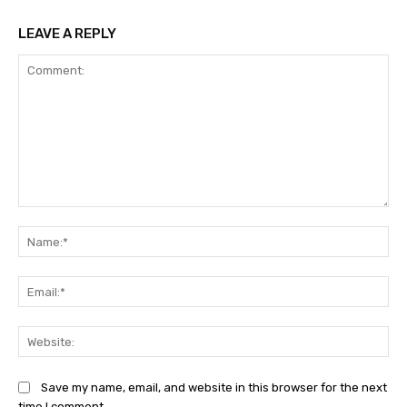
LEAVE A REPLY
Comment:
Na
Ema
Web
Save my name, email, and website in this browser for the next
time I comment.