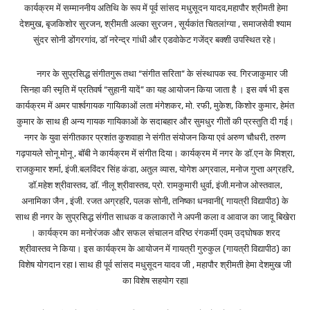
कार्यक्रम में सम्माननीय अतिथि के रूप में पूर्व सांसद मधुसूदन यादव,महापौर श्रीमती हेमा
देशमुख, बृजकिशोर सुरजन, श्रीमती अल्का सुरजन , सूर्यकांत चितलांग्या , समाजसेवी श्याम
सुंदर सोनी डोंगरगांव, डॉ नरेन्द्र गांधी और एडवोकेट गजेंद्र बक्शी उपस्थित रहे।
नगर के सुप्रसिद्ध संगीतगुरू तथा “संगीत सरिता” के संस्थापक स्व. गिरजाकुमार जी
सिनहा की स्मृति में प्रतिवर्ष “सुहानी यादें” का यह आयोजन किया जाता है । इस वर्ष भी इस
कार्यक्रम में अमर पार्श्वगायक गायिकाओं लता मंगेशकर, मो. रफी, मुकेश, किशोर कुमार, हेमंत
कुमार के साथ ही अन्य गायक गायिकाओं के सदाबहार और सुमधुर गीतों की प्रस्तुति दी गई।
नगर के युवा संगीतकार प्रशांत कुशवाहा ने संगीत संयोजन किया एवं अरुण चौधरी, तरुण
गढ़पायले सोनू मोनू , बॉबी ने कार्यक्रम में संगीत दिया। कार्यक्रम में नगर के डाॅ.एन के मिश्रा,
राजकुमार शर्मा, इंजी.बलविंदर सिंह कंडा, अतुल व्यास, योगेश अग्रवाल, मनोज गुप्ता अग्रहरि,
डाॅ.महेश श्रीवास्तव, डाॅ. नीलू श्रीवास्तव, प्रो. रामकुमारी धुर्वा, इंजी.मनोज ओस्तवाल,
अनामिका जैन , इंजी. रजत अग्रहरि, पलक सोनी, तनिष्का धनवानी( गायत्री विद्यापीठ) के
साथ ही नगर के सुप्रसिद्ध संगीत साधक व कलाकारों ने अपनी कला व आवाज का जादू बिखेरा
। कार्यक्रम का मनोरंजक और सफल संचालन वरिष्ठ रंगकर्मी एवम् उद्घोषक शरद
श्रीवास्तव ने किया। इस कार्यक्रम के आयोजन में गायत्री गुरुकुल (गायत्री विद्यापीठ) का
विशेष योगदान रहा l साथ ही पूर्व सांसद मधुसूदन यादव जी , महापौर श्रीमती हेमा देशमुख जी
का विशेष सहयोग रहाl