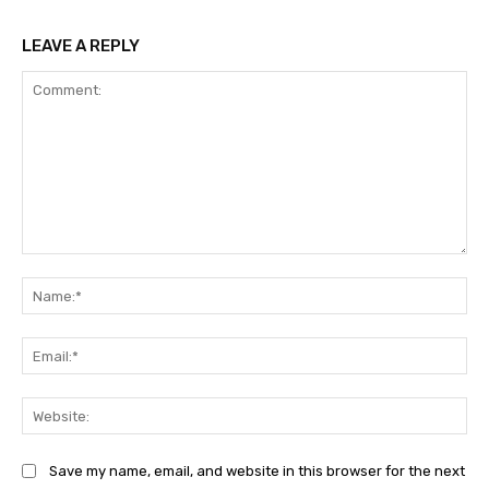
LEAVE A REPLY
Comment:
Na
Ema
Web
Save my name, email, and website in this browser for the next