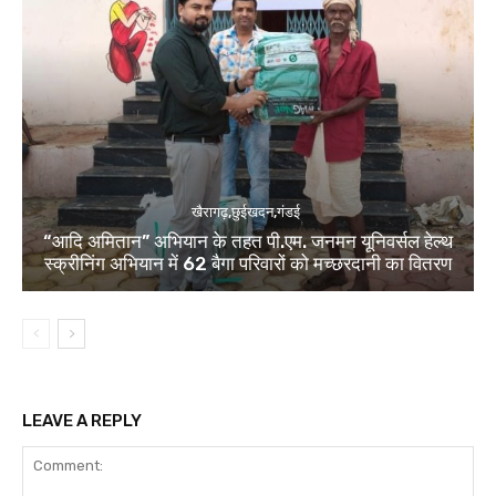
खैरागढ़,छुईखदन,गंडई
“आदि अमितान” अभियान के तहत पी.एम. जनमन यूनिवर्सल हेल्थ
स्क्रीनिंग अभियान में 62 बैगा परिवारों को मच्छरदानी का वितरण
LEAVE A REPLY