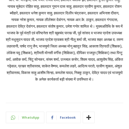
नायाब सूबेदार रोहित साहू, हवलदार गुमान दास साहू, हवलदार प्रवीण कुमार, हवलदार रोशन
ब्यौहारे, हवलदार धनेश कुमार साहू, हवलदार दिलीप चंद्राकर, हवलदार अभिनाश दीवान,
नायक नरेश कुमार, नायक लीलेश्वर देवांगन, नायक आर.के. ठाकुर, हवलदार गंगादास,
हवलदार देवेंद्र देवांगन, हवलदार संतोष कुमार, उमेश गग्वेर शामिल थे। मुख्यअतिथि के रूप में
भाजपा के पूर्व मंत्री एवं वरिष्ठनेता श्री खूबचंद पारख जी, पूर्व सांसद व भाजपा प्रदेश उपाध्यक्ष
श्री मधुसूदन यादव जी, भाजपा प्रदेश प्रवक्ता श्री नीलू शर्मा जी, भाजपा शहर अध्यक्ष द. तरुण
लहरवानी, पार्षद रानू जैन, भाजयुमो जिला अध्यक्ष मोनू बहादुर सिंह, आकाश त्रिपाठी (शिक्षक),
लोकेश यदु (शिक्षक), श्रीमती मोनसी वर्गीस (शिक्षिका), दीपिका राजपूत (शिक्षिका) तथा पिन्टू
वर्मा, अशोक वर्मा, चिंटू सोनकर, संयम शर्मा, उज्ज्वल कसेर, शिवम यादव, आशुतोष सिंह, अंकित
गढ़ेवाल, प्रखर श्रीवास्तव, साकेत वैष्णव, कमलेश लहरे, आदित्य पराते, प्रवीण शुक्ला, अंशुल
श्रीवास्तव, विकास साहू आशीष सिन्हा, कमलेश यादव, निक्कू ठाकुर, देवेंद्र यादव एवं भाजयुमो
के अनेक कार्यकर्ता बड़ी संख्या में उपस्थित थे।
WhatsApp
Facebook