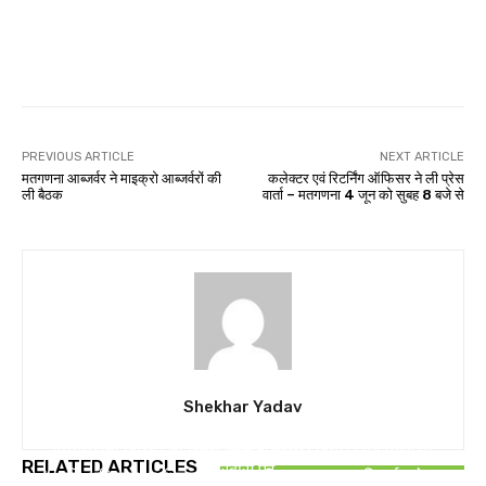
WhatsApp
Facebook
Twitter
PREVIOUS ARTICLE
NEXT ARTICLE
मतगणना आब्जर्वर ने माइक्रो आब्जर्वरों की
कलेक्टर एवं रिटर्निंग ऑफिसर ने ली प्रेस
ली बैठक
वार्ता – मतगणना 4 जून को सुबह 8 बजे से
Shekhar Yadav
छत्तीसगढ़
विधानसभा अध्यक्ष डॉ. रमन सिंह 9 एवं 10 अगस्त को जिले के
खैरागढ़,छुईखदन,गंडई
छत्तीसगढ़
RELATED ARTICLES
प्रवास पर
“आदि अमितान” अभियान के तहत पी.एम. जनमन यूनिवर्सल हेल्थ
हरडुवा में आमसभा से विभिन्न कार्यो का क्रियान्वयन रखा गया