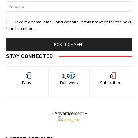
Web
Save my name, email, and website in this browser for the next
time I comment.
STAY CONNECTED
0
3,912
0
Fans
Followers
Subscribers
- Advertisement -