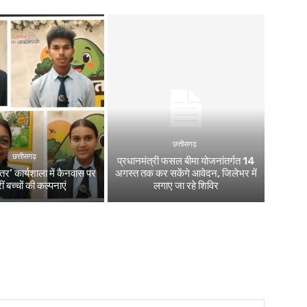
छत्तीसगढ़
छत्तीसगढ़
प्रधानमंत्री फसल बीमा योजनांतर्गत 14
स्तर’ कार्यशाला में कैनवास पर
अगस्त तक कर सकेंगे आवेदन, जिलेभर में
ं बच्चों की कल्पनाएं
लगाए जा रहे शिविर