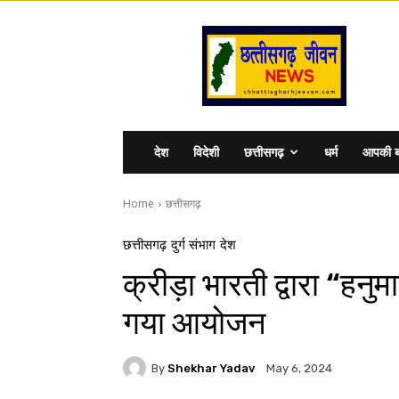
Chhattisgharhjeevan
देश
विदेशी
छत्तीसगढ़
धर्म
आपकी ब
Home
छत्तीसगढ़
छत्तीसगढ़
दुर्ग संभाग
देश
क्रीड़ा भारती द्वारा “हन
गया आयोजन
By
Shekhar Yadav
May 6, 2024