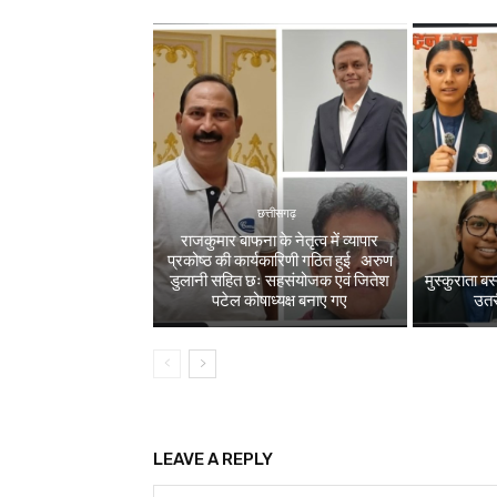
छत्तीसगढ़
राजकुमार बाफना के नेतृत्व में व्यापार
प्रकोष्ठ की कार्यकारिणी गठित हुई अरुण
डुलानी सहित छः सहसंयोजक एवं जितेश
मुस्कुराता ब
पटेल कोषाध्यक्ष बनाए गए
उतरी
LEAVE A REPLY