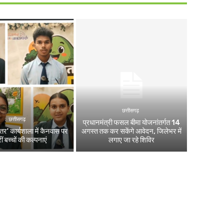
छत्तीसगढ़
छत्तीसगढ़
प्रधानमंत्री फसल बीमा योजनांतर्गत 14
स्तर’ कार्यशाला में कैनवास पर
अगस्त तक कर सकेंगे आवेदन, जिलेभर में
ं बच्चों की कल्पनाएं
लगाए जा रहे शिविर