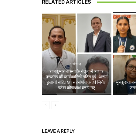
RELATED ARTICLES
छत्तीसगढ़
राजकुमार बाफना के नेतृत्व में व्यापार
प्रकोष्ठ की कार्यकारिणी गठित हुई अरुण
डुलानी सहित छः सहसंयोजक एवं जितेश
मुस्कुराता ब
पटेल कोषाध्यक्ष बनाए गए
उतरी
LEAVE A REPLY