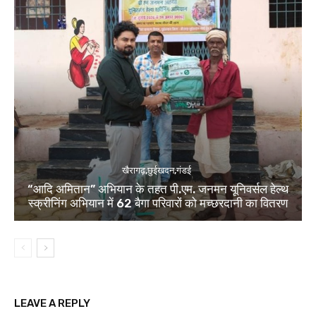
खैरागढ़,छुईखदन,गंडई
“आदि अमितान” अभियान के तहत पी.एम. जनमन यूनिवर्सल हेल्थ
स्क्रीनिंग अभियान में 62 बैगा परिवारों को मच्छरदानी का वितरण
LEAVE A REPLY