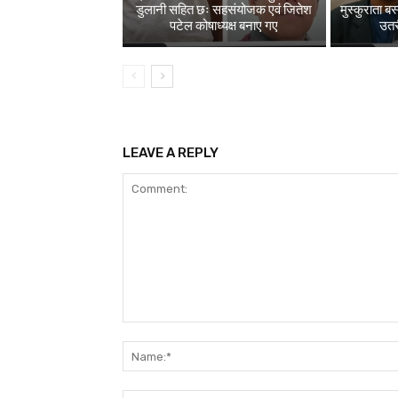
डुलानी सहित छः सहसंयोजक एवं जितेश
मुस्कुराता ब
पटेल कोषाध्यक्ष बनाए गए
उतरी
LEAVE A REPLY
Comment: