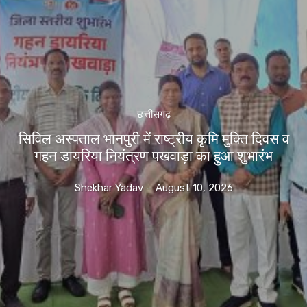
छत्तीसगढ़
सिविल अस्पताल भानपुरी में राष्ट्रीय कृमि मुक्ति दिवस व
गहन डायरिया नियंत्रण पखवाड़ा का हुआ शुभारंभ
Shekhar Yadav
-
August 10, 2026