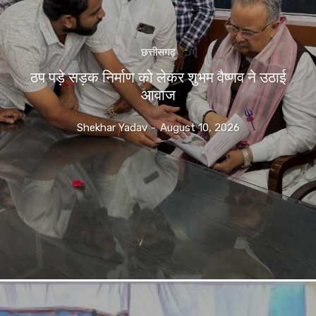
छत्तीसगढ़
ठप पड़े सड़क निर्माण को लेकर शुभम वैष्णव ने उठाई
आवाज
Shekhar Yadav
-
August 10, 2026