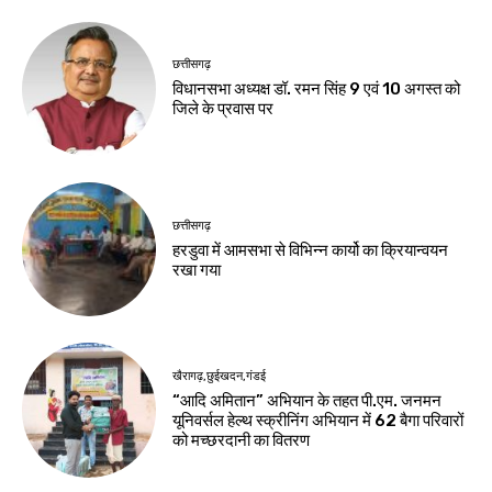
छत्तीसगढ़
विधानसभा अध्यक्ष डॉ. रमन सिंह 9 एवं 10 अगस्त को
जिले के प्रवास पर
छत्तीसगढ़
हरडुवा में आमसभा से विभिन्न कार्यो का क्रियान्वयन
रखा गया
खैरागढ़,छुईखदन,गंडई
“आदि अमितान” अभियान के तहत पी.एम. जनमन
यूनिवर्सल हेल्थ स्क्रीनिंग अभियान में 62 बैगा परिवारों
को मच्छरदानी का वितरण