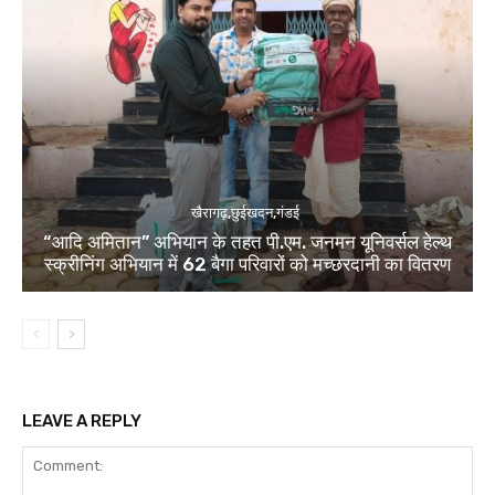
खैरागढ़,छुईखदन,गंडई
“आदि अमितान” अभियान के तहत पी.एम. जनमन यूनिवर्सल हेल्थ
स्क्रीनिंग अभियान में 62 बैगा परिवारों को मच्छरदानी का वितरण
LEAVE A REPLY